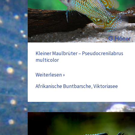
Pseudocrenilabrus
multicolor
Kleiner Maulbrüter – Pseudocrenilabrus
multicolor
Weiterlesen »
Afrikanische Buntbarsche
,
Viktoriasee
Stahlblauer
Maulbrüter