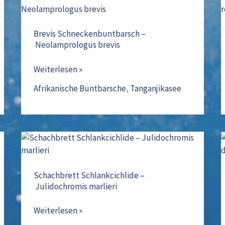
Brevis
Schneckenbuntbarsch
–
Brevis Schneckenbuntbarsch –
Neolamprologus brevis
Neolamprologus
brevis
Weiterlesen »
Afrikanische Buntbarsche
,
Tanganjikasee
Schachbrett
Schlankcichlide
–
Schachbrett Schlankcichlide –
Julidochromis marlieri
Julidochromis
marlieri
Weiterlesen »