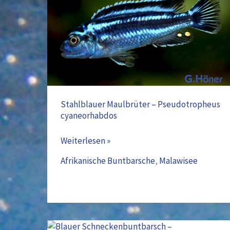
–
Pseudotropheus
cyaneorhabdos
Stahlblauer Maulbrüter – Pseudotropheus
cyaneorhabdos
Weiterlesen »
Afrikanische Buntbarsche
,
Malawisee