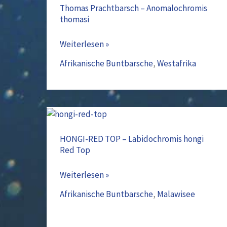
–
Thomas Prachtbarsch – Anomalochromis
thomasi
Anomalochromis
thomasi
Weiterlesen »
Afrikanische Buntbarsche
,
Westafrika
HONGI-
RED
HONGI-RED TOP – Labidochromis hongi
Red Top
TOP
–
Weiterlesen »
Labidochromis
hongi
Afrikanische Buntbarsche
,
Malawisee
Red
Top