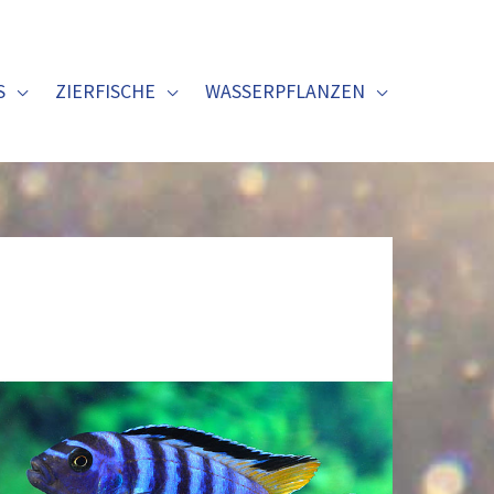
S
ZIERFISCHE
WASSERPFLANZEN
Schmalbarsch
–
Pseudotropheus