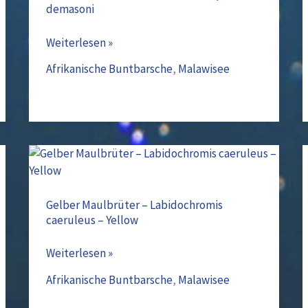
demasoni
Pseudotropheus
demasoni
Weiterlesen »
Afrikanische Buntbarsche
,
Malawisee
Gelber
Maulbrüter
–
Gelber Maulbrüter – Labidochromis
caeruleus – Yellow
Labidochromis
caeruleus
Weiterlesen »
–
Yellow
Afrikanische Buntbarsche
,
Malawisee