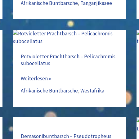
Afrikanische Buntbarsche
,
Tanganjikasee
Rotvioletter
Prachtbarsch
–
Rotvioletter Prachtbarsch – Pelicachromis
subocellatus
Pelicachromis
subocellatus
Weiterlesen »
Afrikanische Buntbarsche
,
Westafrika
Demasonibuntbarsch
–
Demasonibuntbarsch – Pseudotropheus