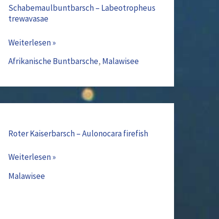
Labeotropheus
Schabemaulbuntbarsch – Labeotropheus
trewavasae
trewavasae
Weiterlesen »
Afrikanische Buntbarsche
,
Malawisee
Roter
Kaiserbarsch
Roter Kaiserbarsch – Aulonocara firefish
–
Weiterlesen »
Aulonocara
firefish
Malawisee