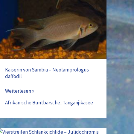
Sambia
–
Neolamprologus
daffodil
Kaiserin von Sambia – Neolamprologus
daffodil
Weiterlesen »
Afrikanische Buntbarsche
,
Tanganjikasee