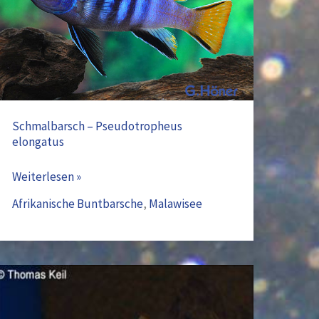
elongatus
Schmalbarsch – Pseudotropheus
elongatus
Weiterlesen »
Afrikanische Buntbarsche
,
Malawisee
Kaiserin
von