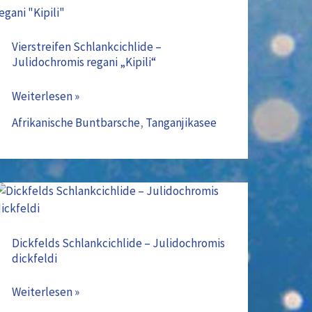
Vierstreifen
Schlankcichlide
–
Vierstreifen Schlankcichlide –
Julidochromis regani „Kipili“
Julidochromis
regani
Weiterlesen »
„Kipili“
Afrikanische Buntbarsche
,
Tanganjikasee
Dickfelds
Schlankcichlide
–
Dickfelds Schlankcichlide – Julidochromis
dickfeldi
Julidochromis
dickfeldi
Weiterlesen »