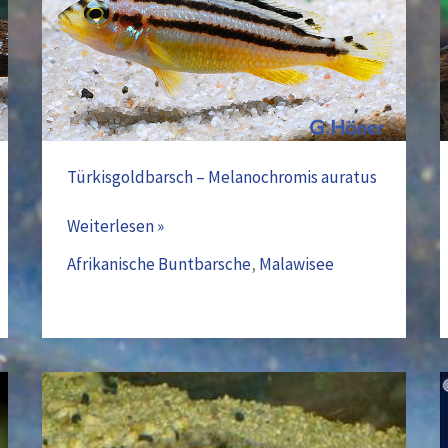
auratus
Türkisgoldbarsch – Melanochromis auratus
Weiterlesen »
Afrikanische Buntbarsche
,
Malawisee
Taganjika
Goldcichlide