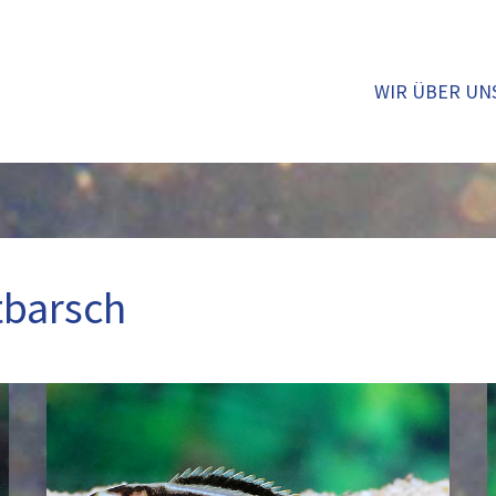
WIR ÜBER UN
tbarsch
Türkisgoldbarsch
–
Melanochromis