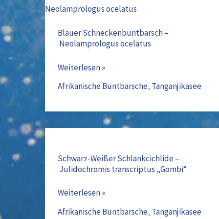
Blauer
Schneckenbuntbarsch
–
Blauer Schneckenbuntbarsch –
Neolamprologus ocelatus
Neolamprologus
ocelatus
Weiterlesen »
Afrikanische Buntbarsche
,
Tanganjikasee
Schwarz-
Weißer
Schwarz-Weißer Schlankcichlide –
Julidochromis transcriptus „Gombi“
Schlankcichlide
–
Weiterlesen »
Julidochromis
transcriptus
Afrikanische Buntbarsche
,
Tanganjikasee