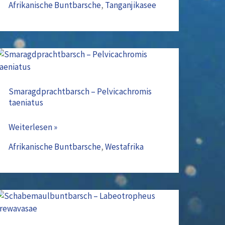
Afrikanische Buntbarsche
,
Tanganjikasee
Smaragdprachtbarsch
–
Pelvicachromis
Smaragdprachtbarsch – Pelvicachromis
taeniatus
taeniatus
Weiterlesen »
Afrikanische Buntbarsche
,
Westafrika
Schabemaulbuntbarsch
–