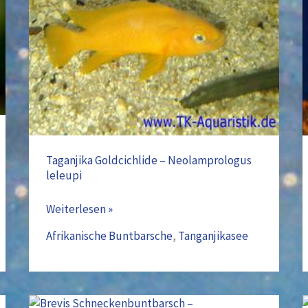
–
Neolamprologus
leleupi
Taganjika Goldcichlide – Neolamprologus
leleupi
Weiterlesen »
Afrikanische Buntbarsche
,
Tanganjikasee