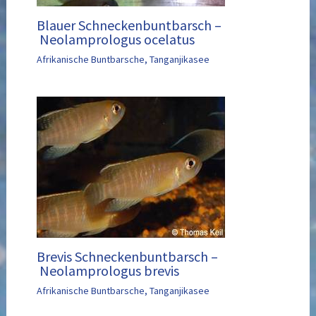
Blauer Schneckenbuntbarsch –
Neolamprologus ocelatus
Afrikanische Buntbarsche
,
Tanganjikasee
Brevis Schneckenbuntbarsch –
Neolamprologus brevis
Afrikanische Buntbarsche
,
Tanganjikasee