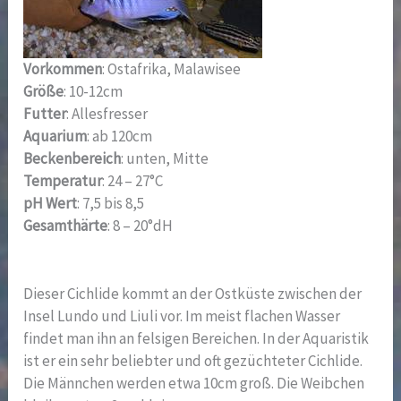
Vorkommen
: Ostafrika, Malawisee
Größe
: 10-12cm
Futter
: Allesfresser
Aquarium
: ab 120cm
Beckenbereich
: unten, Mitte
Temperatur
: 24 – 27°C
pH Wert
: 7,5 bis 8,5
Gesamthärte
: 8 – 20°dH
Dieser Cichlide kommt an der Ostküste zwischen der
Insel Lundo und Liuli vor. Im meist flachen Wasser
findet man ihn an felsigen Bereichen. In der Aquaristik
ist er ein sehr beliebter und oft gezüchteter Cichlide.
Die Männchen werden etwa 10cm groß. Die Weibchen