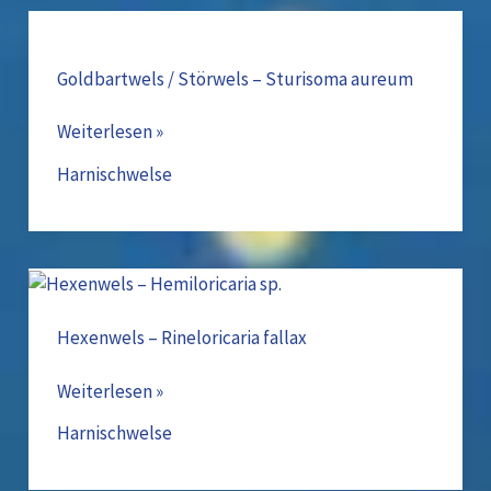
Goldbartwels
/
Störwels
Goldbartwels / Störwels – Sturisoma aureum
–
Weiterlesen »
Sturisoma
aureum
Harnischwelse
Hexenwels
–
Rineloricaria
Hexenwels – Rineloricaria fallax
fallax
Weiterlesen »
Harnischwelse