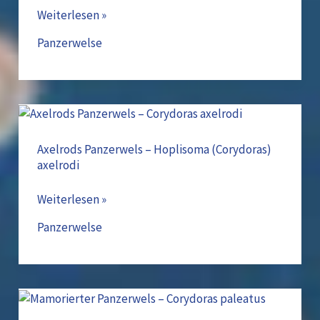
(Corydoras)
Weiterlesen »
Melanistium
Panzerwelse
Axelrods
Panzerwels
–
Axelrods Panzerwels – Hoplisoma (Corydoras)
axelrodi
Hoplisoma
(Corydoras)
Weiterlesen »
axelrodi
Panzerwelse
Mamorierter
Panzerwels