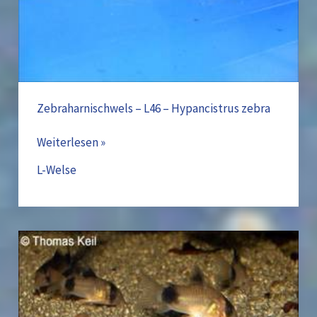
Zebraharnischwels – L46 – Hypancistrus zebra
Weiterlesen »
L-Welse
Panda
Panzerwels
–
Hoplisoma(Corydoras)
panda