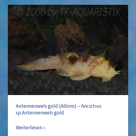
Antennenwels
gold
(Albino)
–
Ancistrus
sp.Antennenwels
gold
Antennenwels gold (Albino) – Ancistrus
sp.Antennenwels gold
Weiterlesen »