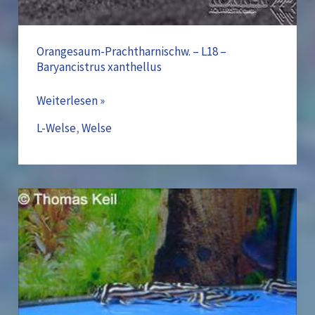
Orangesaum-Prachtharnischw. – L18 –
Baryancistrus xanthellus
Weiterlesen »
L-Welse
,
Welse
Zebraharnischwels
–
L46
–
Hypancistrus
zebra