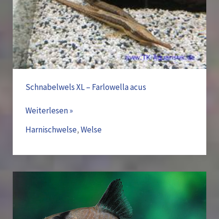
Schnabelwels XL – Farlowella acus
Weiterlesen »
Harnischwelse
,
Welse
Schwarzrückenpanzerwels
–
Hoplisoma
(Corydoras)