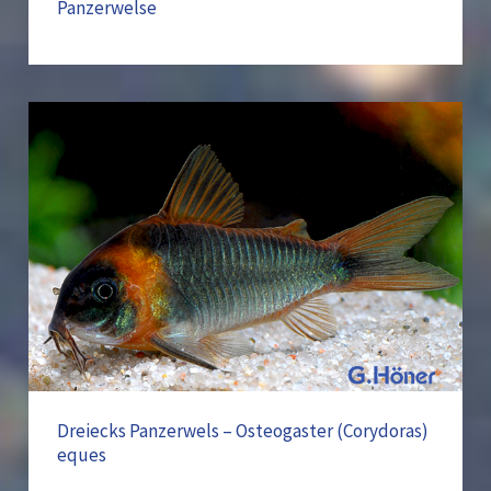
Panzerwelse
Dreiecks
Panzerwels
–
Osteogaster
(Corydoras)
eques
Dreiecks Panzerwels – Osteogaster (Corydoras)
eques