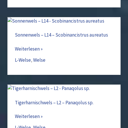
Sonnenwels
–
L14
Sonnenwels – L14 – Scobinancistrus aureatus
–
Scobinancistrus
Weiterlesen »
aureatus
L-Welse
,
Welse
Tigerharnischwels
–
L2
Tigerharnischwels – L2 – Panaqolus sp.
–
Panaqolus
Weiterlesen »
sp.
L-Welse
,
Welse