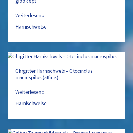
gibbiceps
Weiterlesen »
Harnischwelse
Ohrgitter
Harnischwels
–
Ohrgitter Harnischwels – Otocinclus
macrospilus (affinis)
Otocinclus
macrospilus
Weiterlesen »
(affinis)
Harnischwelse
Gelber