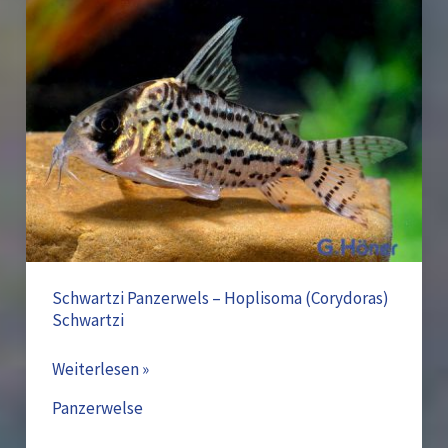
Schwartzi
Panzerwels
–
Hoplisoma
(Corydoras)
Schwartzi
Schwartzi Panzerwels – Hoplisoma (Corydoras)
Schwartzi
Weiterlesen »
Panzerwelse