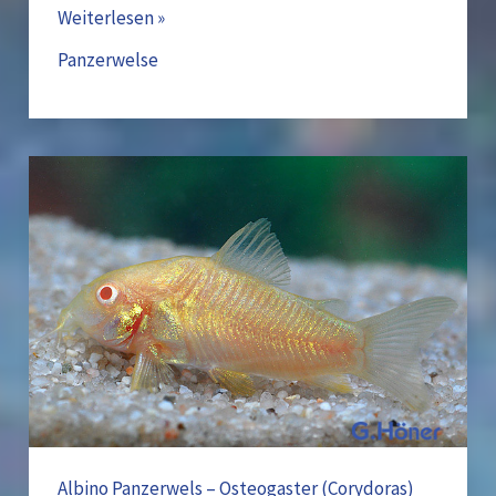
Weiterlesen »
Panzerwelse
Albino
Panzerwels
–
Osteogaster
(Corydoras)
aeneus
var.
„albino“
Albino Panzerwels – Osteogaster (Corydoras)