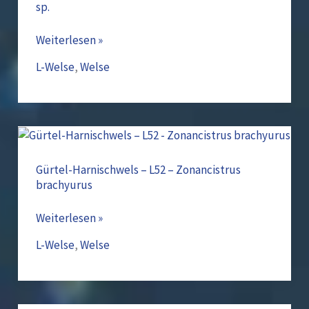
sp.
L66
–
Weiterlesen »
Hypancistrus
sp.
L-Welse
,
Welse
Gürtel-
Harnischwels
–
Gürtel-Harnischwels – L52 – Zonancistrus
brachyurus
L52
–
Weiterlesen »
Zonancistrus
brachyurus
L-Welse
,
Welse