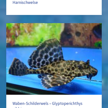
Harnischwelse
Waben-
Schilderwels
–
Glyptoperichthys
gibbiceps
Waben-Schilderwels – Glyptoperichthys