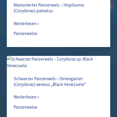
–
Mamorierter Panzerwels – Hoplisoma
(Corydoras) paleatus
Hoplisoma
(Corydoras)
Weiterlesen »
paleatus
Panzerwelse
Schwarzer
Panzerwels
–
Osteogaster
Schwarzer Panzerwels – Osteogaster
(Corydoras) aeneus „Black Venezuela“
(Corydoras)
aeneus
Weiterlesen »
„Black
Venezuela“
Panzerwelse