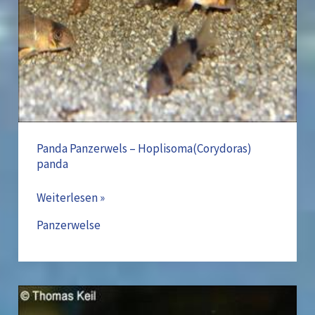
Panda Panzerwels – Hoplisoma(Corydoras)
panda
Weiterlesen »
Panzerwelse
Brauner
Antennenwels