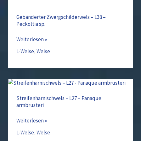
Gebänderter
Zwergschilderwels
–
Gebänderter Zwergschilderwels – L38 –
Peckoltia sp.
L38
–
Weiterlesen »
Peckoltia
sp.
L-Welse
,
Welse
Streifenharnischwels
–
L27
Streifenharnischwels – L27 – Panaque
armbrusteri
–
Panaque
Weiterlesen »
armbrusteri
L-Welse
,
Welse