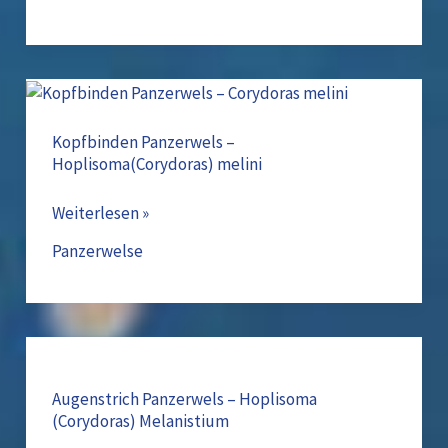
Kopfbinden
Panzerwels
–
Kopfbinden Panzerwels –
Hoplisoma(Corydoras) melini
Hoplisoma(Corydoras)
melini
Weiterlesen »
Panzerwelse
Augenstrich
Panzerwels
–
Augenstrich Panzerwels – Hoplisoma
(Corydoras) Melanistium
Hoplisoma