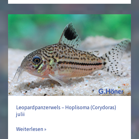
Leopardpanzerwels
–
Hoplisoma
(Corydoras)
julii
Leopardpanzerwels – Hoplisoma (Corydoras)
julii
Weiterlesen »