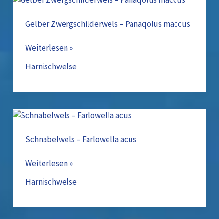
Zwergschilderwels
–
Gelber Zwergschilderwels – Panaqolus maccus
Panaqolus
maccus
Weiterlesen »
Harnischwelse
Schnabelwels
–
Farlowella
Schnabelwels – Farlowella acus
acus
Weiterlesen »
Harnischwelse