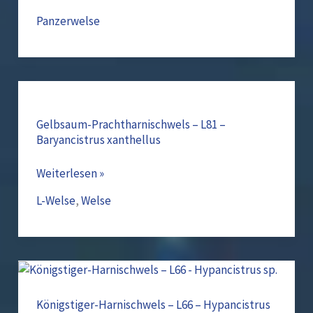
Panzerwelse
Gelbsaum-
Prachtharnischwels
–
Gelbsaum-Prachtharnischwels – L81 –
Baryancistrus xanthellus
L81
–
Weiterlesen »
Baryancistrus
xanthellus
L-Welse
,
Welse
Königstiger-
Harnischwels
–
Königstiger-Harnischwels – L66 – Hypancistrus