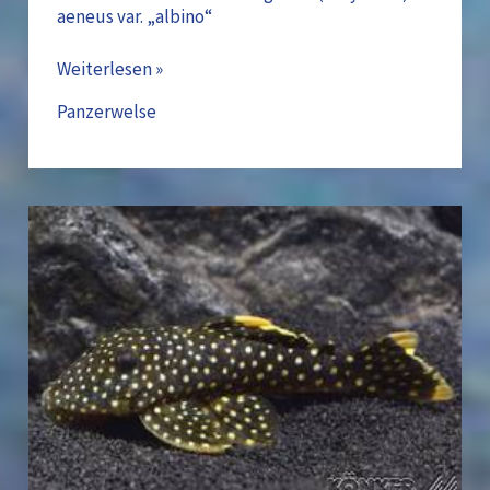
aeneus var. „albino“
Weiterlesen »
Panzerwelse
Orangesaum-
Prachtharnischw.
–
L18
–
Baryancistrus
xanthellus