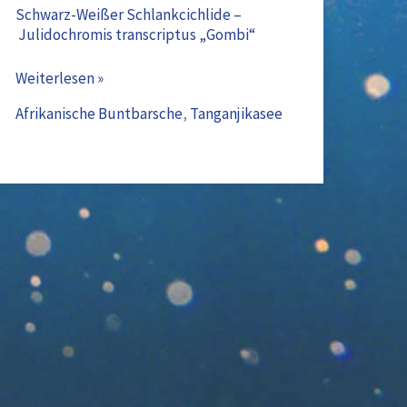
Weißer
Schwarz-Weißer Schlankcichlide –
Julidochromis transcriptus „Gombi“
Schlankcichlide
–
Weiterlesen »
Julidochromis
transcriptus
Afrikanische Buntbarsche
,
Tanganjikasee
„Gombi“