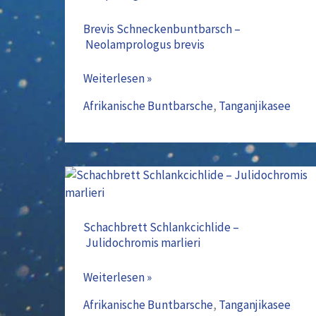
Schneckenbuntbarsch
–
Brevis Schneckenbuntbarsch –
Neolamprologus brevis
Neolamprologus
brevis
Weiterlesen »
Afrikanische Buntbarsche
,
Tanganjikasee
Schachbrett
Schlankcichlide
–
Schachbrett Schlankcichlide –
Julidochromis marlieri
Julidochromis
marlieri
Weiterlesen »
Afrikanische Buntbarsche
,
Tanganjikasee