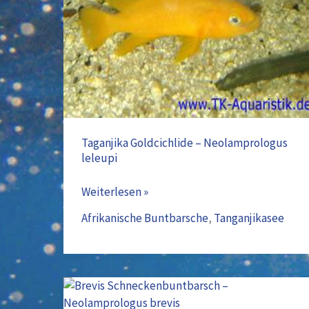
Neolamprologus
leleupi
Taganjika Goldcichlide – Neolamprologus
leleupi
Weiterlesen »
Afrikanische Buntbarsche
,
Tanganjikasee
Brevis