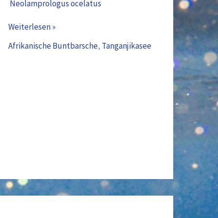
Neolamprologus ocelatus
Neolamprologus
ocelatus
Weiterlesen »
Afrikanische Buntbarsche
,
Tanganjikasee
Schwarz-