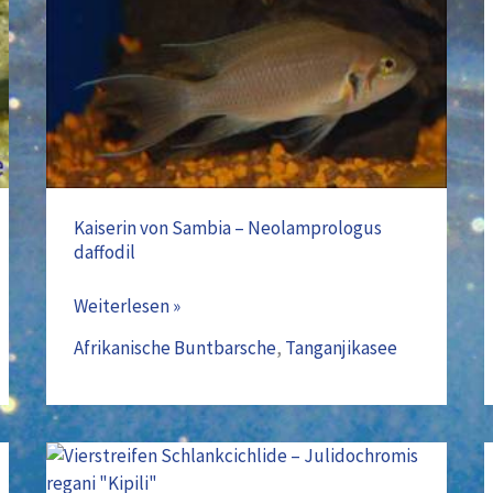
–
Neolamprologus
daffodil
Kaiserin von Sambia – Neolamprologus
daffodil
Weiterlesen »
Afrikanische Buntbarsche
,
Tanganjikasee
Vierstreifen