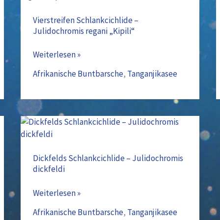
Schlankcichlide
–
Vierstreifen Schlankcichlide –
Julidochromis regani „Kipili“
Julidochromis
regani
Weiterlesen »
„Kipili“
Afrikanische Buntbarsche
,
Tanganjikasee
Dickfelds
Schlankcichlide
–
Dickfelds Schlankcichlide – Julidochromis
dickfeldi
Julidochromis
dickfeldi
Weiterlesen »
Afrikanische Buntbarsche
,
Tanganjikasee