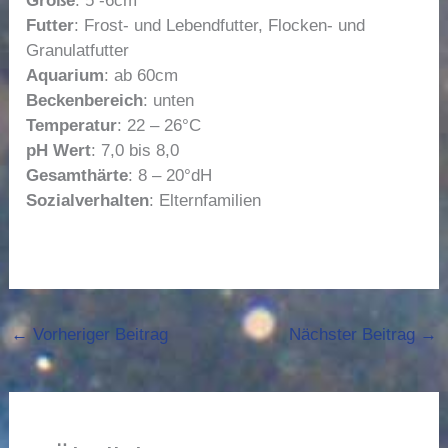
Größe
: 5 -6cm
Futter
: Frost- und Lebendfutter, Flocken- und
Granulatfutter
Aquarium
: ab 60cm
Beckenbereich
: unten
Temperatur
: 22 – 26°C
pH Wert
: 7,0 bis 8,0
Gesamthärte
: 8 – 20°dH
Sozialverhalten
: Elternfamilien
←
Vorheriger Beitrag
Nächster Beitrag
→