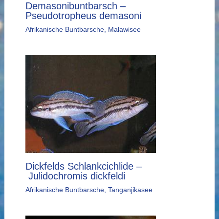
Demasonibuntbarsch –
Pseudotropheus demasoni
Afrikanische Buntbarsche
,
Malawisee
Dickfelds Schlankcichlide –
Julidochromis dickfeldi
Afrikanische Buntbarsche
,
Tanganjikasee