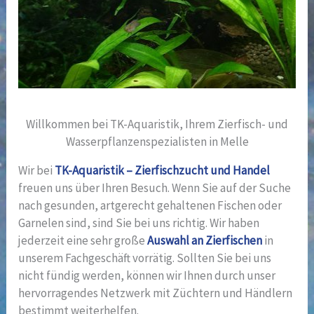
Willkommen bei TK-Aquaristik, Ihrem Zierfisch- und
Wasserpflanzen­spezialisten in Melle
Wir bei
TK-Aquaristik – Zierfischzucht und Handel
freuen uns über Ihren Besuch. Wenn Sie auf der Suche
nach gesunden, artgerecht gehaltenen Fischen oder
Garnelen sind, sind Sie bei uns richtig. Wir haben
jederzeit eine sehr große
Auswahl an Zierfischen
in
unserem Fachgeschäft vorrätig. Sollten Sie bei uns
nicht fündig werden, können wir Ihnen durch unser
hervorragendes Netzwerk mit Züchtern und Händlern
bestimmt weiterhelfen.