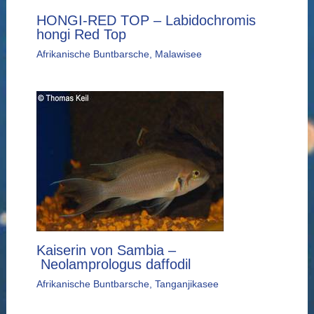
HONGI-RED TOP – Labidochromis
hongi Red Top
Afrikanische Buntbarsche
,
Malawisee
Kaiserin von Sambia –
Neolamprologus daffodil
Afrikanische Buntbarsche
,
Tanganjikasee