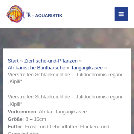
Zum
Inhalt
springen
Start
Zierfische-und-Pflanzen
Afrikanische Buntbarsche
Tanganjikasee
Vierstreifen Schlankcichlide – Julidochromis regani
„Kipili“
Vierstreifen Schlankcichlide – Julidochromis regani
„Kipili“
Vorkommen
: Afrika, Tanganjikasee
Größe
: 8 – 10cm
Futter
: Frost- und Lebendfutter, Flocken- und