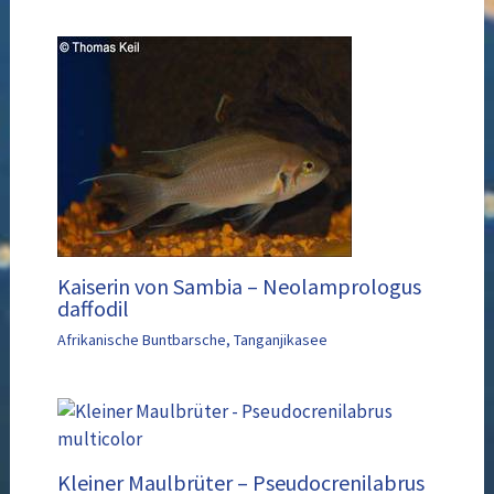
Kaiserin von Sambia – Neolamprologus
daffodil
Afrikanische Buntbarsche
,
Tanganjikasee
Kleiner Maulbrüter – Pseudocrenilabrus