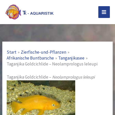
Zum
Inhalt
springen
Start
Zierfische-und-Pflanzen
Afrikanische Buntbarsche
Tanganjikasee
Taganjika Goldcichlide – Neolamprologus leleupi
Taganjika Goldcichlide –
Neolamprologus leleupi