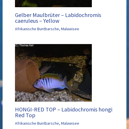
Gelber Maulbrüter – Labidochromis
caeruleus – Yellow
Afrikanische Buntbarsche
,
Malawisee
HONGI-RED TOP – Labidochromis hongi
Red Top
Afrikanische Buntbarsche
,
Malawisee