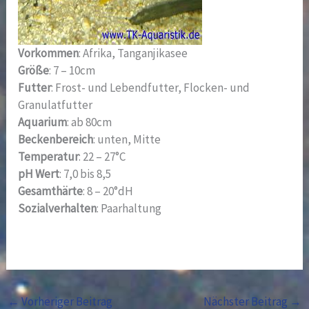
Vorkommen
: Afrika, Tanganjikasee
Größe
: 7 – 10cm
Futter
: Frost- und Lebendfutter, Flocken- und
Granulatfutter
Aquarium
: ab 80cm
Beckenbereich
: unten, Mitte
Temperatur
: 22 – 27°C
pH Wert
: 7,0 bis 8,5
Gesamthärte
: 8 – 20°dH
Sozialverhalten
: Paarhaltung
←
Vorheriger Beitrag
Nächster Beitrag
→