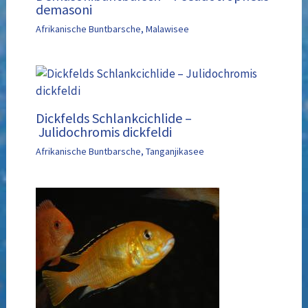
demasoni
Afrikanische Buntbarsche
,
Malawisee
Dickfelds Schlankcichlide –
Julidochromis dickfeldi
Afrikanische Buntbarsche
,
Tanganjikasee