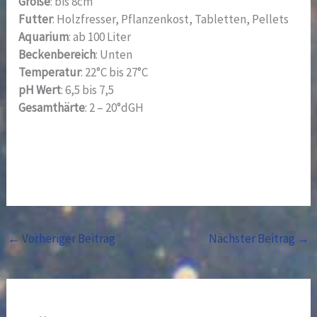
Größe
: bis 8cm
Futter
: Holzfresser, Pflanzenkost, Tabletten, Pellets
Aquarium
: ab 100 Liter
Beckenbereich
: Unten
Temperatur
: 22°C bis 27°C
pH Wert
: 6,5 bis 7,5
Gesamthärte
: 2 – 20°dGH
←
Vorheriger Beitrag
Nächster Beitrag
→