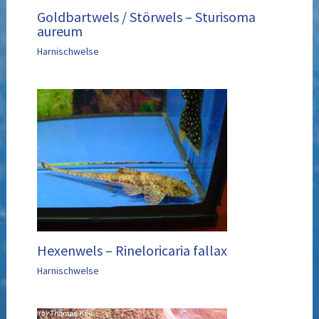
Goldbartwels / Störwels – Sturisoma
aureum
Harnischwelse
Hexenwels – Rineloricaria fallax
Harnischwelse