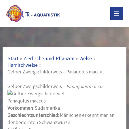
Zum
Inhalt
springen
Start
Zierfische-und-Pflanzen
Welse
Harnischwelse
Gelber Zwergschilderwels – Panaqolus maccus
Gelber Zwergschilderwels –
Panaqolus maccus
Vorkommen
: Südamerika
Geschlechtsunterschied
: Männchen erkennt man an
der bedornten Schwanzwurzel