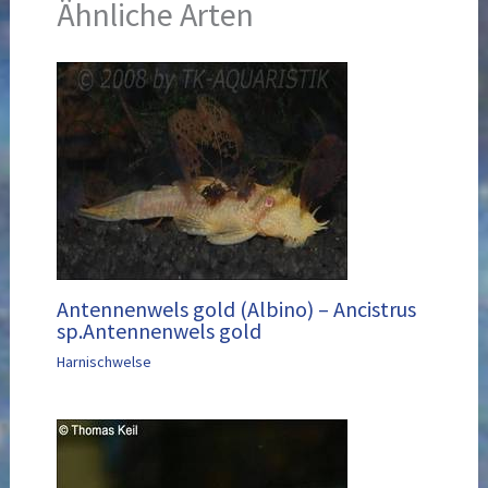
Ähnliche Arten
Antennenwels gold (Albino) – Ancistrus
sp.Antennenwels gold
Harnischwelse