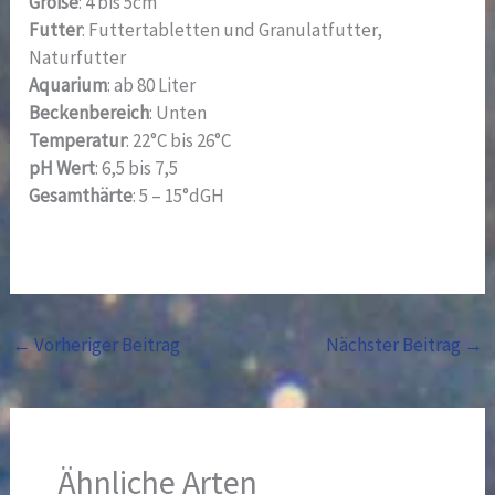
Größe
: 4 bis 5cm
Futter
: Futtertabletten und Granulatfutter,
Naturfutter
Aquarium
: ab 80 Liter
Beckenbereich
: Unten
Temperatur
: 22°C bis 26°C
pH Wert
: 6,5 bis 7,5
Gesamthärte
: 5 – 15°dGH
←
Vorheriger Beitrag
Nächster Beitrag
→
Ähnliche Arten