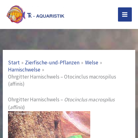
Zum
Inhalt
springen
Start
Zierfische-und-Pflanzen
Welse
Harnischwelse
Ohrgitter Harnischwels – Otocinclus macrospilus
(affinis)
Ohrgitter Harnischwels –
Otocinclus macrospilus
(
affinis
)