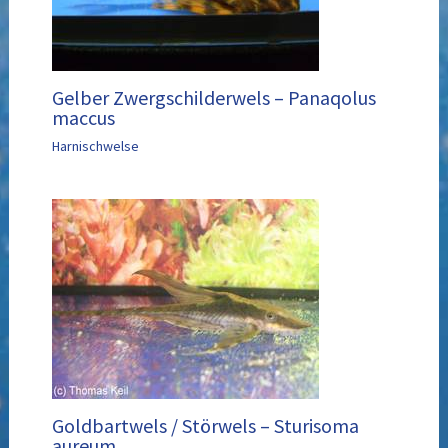
Gelber Zwergschilderwels – Panaqolus
maccus
Harnischwelse
Goldbartwels / Störwels – Sturisoma
aureum