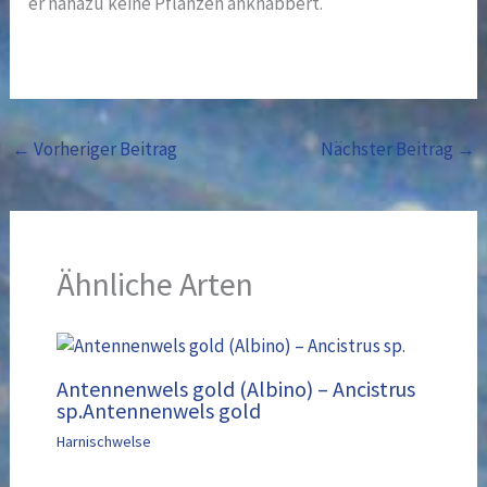
er nahazu keine Pflanzen anknabbert.
←
Vorheriger Beitrag
Nächster Beitrag
→
Ähnliche Arten
Antennenwels gold (Albino) – Ancistrus
sp.Antennenwels gold
Harnischwelse