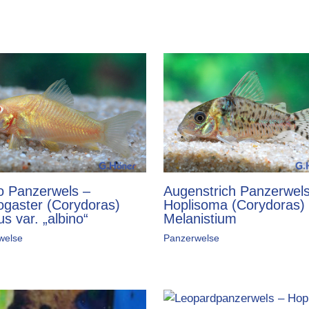
o Panzerwels –
Augenstrich Panzerwels
gaster (Corydoras)
Hoplisoma (Corydoras)
s var. „albino“
Melanistium
welse
Panzerwelse