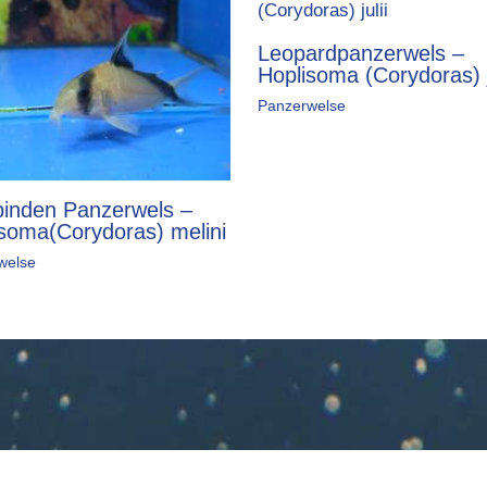
Leopardpanzerwels –
Hoplisoma (Corydoras) j
Panzerwelse
binden Panzerwels –
soma(Corydoras) melini
welse