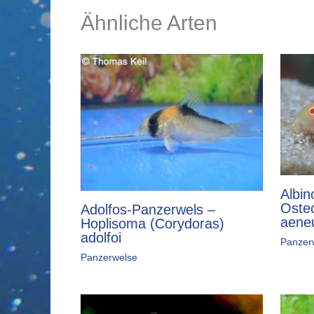
Ähnliche Arten
Albin
Osteo
Adolfos-Panzerwels –
aeneu
Hoplisoma (Corydoras)
adolfoi
Panzer
Panzerwelse