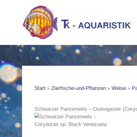
Zum
Inhalt
springen
Start
Zierfische-und-Pflanzen
Welse
P
Schwarzer Panzerwels – Osteogaster (Coryd