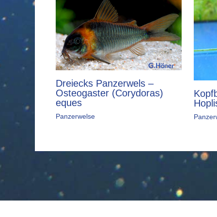
Dreiecks Panzerwels –
Osteogaster (Corydoras)
Kopf
eques
Hopli
Panzerwelse
Panzer