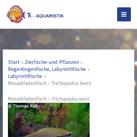
Zum
Inhalt
springen
Start
Zierfische-und-Pflanzen
Regenbogenfische, Labyrinthfische
Labyrinthfische
Mosaikfadenfisch – Trichopodus leerii
Mosaikfadenfisch –
Trichopodus leerii