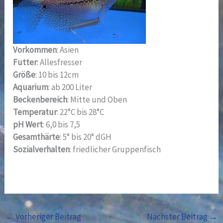
Vorkommen
: Asien
Futter
: Allesfresser
Größe
: 10 bis 12cm
Aquarium
: ab 200 Liter
Beckenbereich
: Mitte und Oben
Temperatur
: 22°C bis 28°C
pH Wert
: 6,0 bis 7,5
Gesamthärte
: 5° bis 20° dGH
Sozialverhalten
: friedlicher Gruppenfisch
←
Vorheriger Beitrag
Nächster Beitrag
→