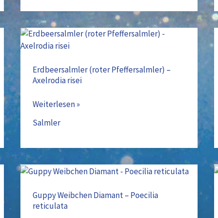
Erdbeersalmler
(roter
Pfeffersalmler)
Erdbeersalmler (roter Pfeffersalmler) –
Axelrodia risei
–
Axelrodia
Weiterlesen »
risei
Salmler
Guppy
Weibchen
Guppy Weibchen Diamant – Poecilia
reticulata
Diamant