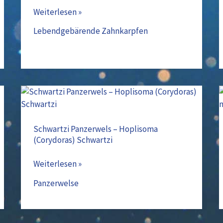
–
Weiterlesen »
Poecilia
reticulata
Lebendgebärende Zahnkarpfen
Schwartzi
Panzerwels
–
Schwartzi Panzerwels – Hoplisoma
(Corydoras) Schwartzi
Hoplisoma
(Corydoras)
Weiterlesen »
Schwartzi
Panzerwelse