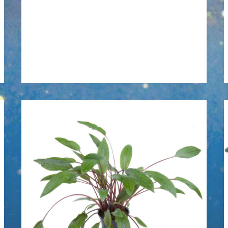
Cryptocoryne
beckettii
‚Petchii‘