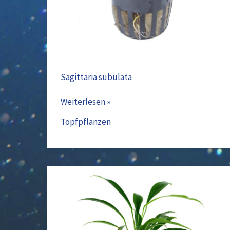
Sagittaria subulata
Weiterlesen »
Topfpflanzen
Anubias
barteri
var.
glabra(101C)