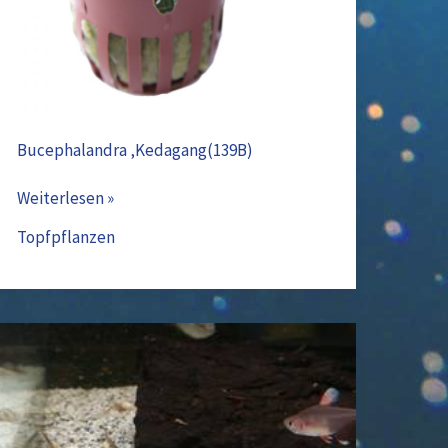
Bucephalandra ‚Kedagang(139B)
Weiterlesen »
Topfpflanzen
Schnabelwels
XL
–
Farlowella