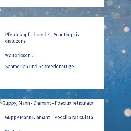
Pferdekopfschmerle
–
Pferdekopfschmerle – Acanthopsis
dialuzona
Acanthopsis
dialuzona
Weiterlesen »
Schmerlen und Schmerlenartige
Guppy
Mann
Guppy Mann Diamant – Poecilia reticulata
Diamant