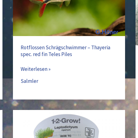
spec.
red
fin
Teles
Piles
Rotflossen Schrägschwimmer – Thayeria
spec. red fin Teles Piles
Weiterlesen »
Salmler
Ufermoos
(003E
TC)