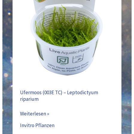
–
Leptodictyum
riparium
Ufermoos (003E TC) – Leptodictyum
riparium
Weiterlesen »
Invitro Pflanzen