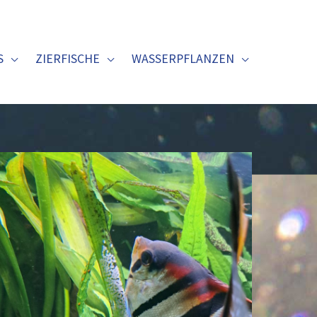
S
ZIERFISCHE
WASSERPFLANZEN
Rotrücken
Skalar
(Manacapuru)
–
Pterophyllum
scalare
„Lago
Manacapuru“