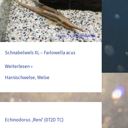
acus
Schnabelwels XL – Farlowella acus
Weiterlesen »
Harnischwelse
,
Welse
Echinodorus
‚Reni‘
Echinodorus ‚Reni‘ (072D TC)
(072D