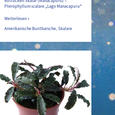
Rotrücken Skalar (Manacapuru) –
Pterophyllum scalare „Lago Manacapuru“
Weiterlesen »
Amerikanische Buntbarsche
,
Skalare
Bucephalandra
‚Kedagang(139B)