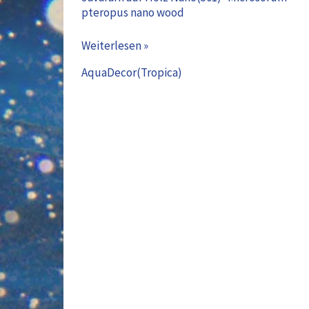
pteropus nano wood
Nano(501)
-
Weiterlesen »
Microsorum
pteropus
AquaDecor(Tropica)
nano
wood