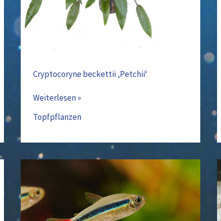
Cryptocoryne beckettii ‚Petchii‘
Weiterlesen »
Topfpflanzen
Rotflossen
Schrägschwimmer
–
Thayeria