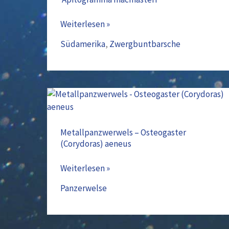
Apitogramma
macmasteri
Weiterlesen »
Südamerika
,
Zwergbuntbarsche
Metallpanzwerwels
–
Osteogaster
Metallpanzwerwels – Osteogaster
(Corydoras) aeneus
(Corydoras)
aeneus
Weiterlesen »
Panzerwelse