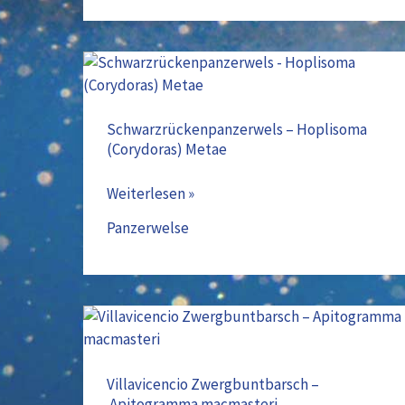
Schwarzrückenpanzerwels
–
Hoplisoma
Schwarzrückenpanzerwels – Hoplisoma
(Corydoras) Metae
(Corydoras)
Metae
Weiterlesen »
Panzerwelse
Villavicencio
Zwergbuntbarsch
–
Villavicencio Zwergbuntbarsch –
Apitogramma macmasteri