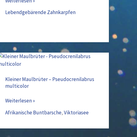
Weiterlesen »
–
Poecilia
Lebendgebärende Zahnkarpfen
reticulata
Kleiner
Maulbrüter
–
Kleiner Maulbrüter – Pseudocrenilabrus
multicolor
Pseudocrenilabrus
multicolor
Weiterlesen »
Afrikanische Buntbarsche
,
Viktoriasee