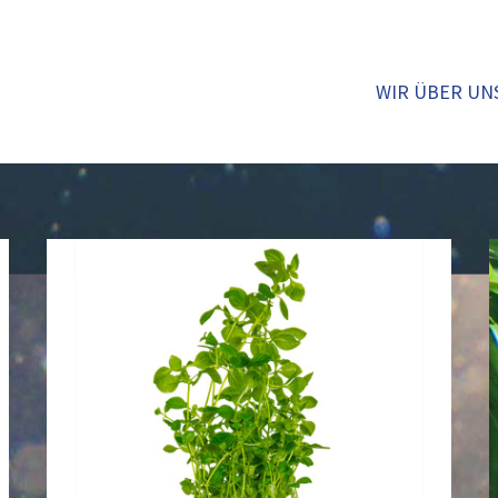
WIR ÜBER UN
Ludwigia
palustris
‚Green‘
(035
D)