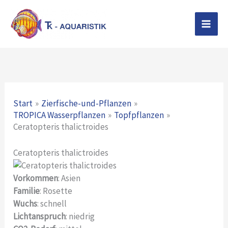
Zum
Inhalt
springen
Start
Zierfische-und-Pflanzen
TROPICA Wasserpflanzen
Topfpflanzen
Ceratopteris thalictroides
Ceratopteris thalictroides
Vorkommen
: Asien
Familie
: Rosette
Wuchs
: schnell
Lichtanspruch
: niedrig