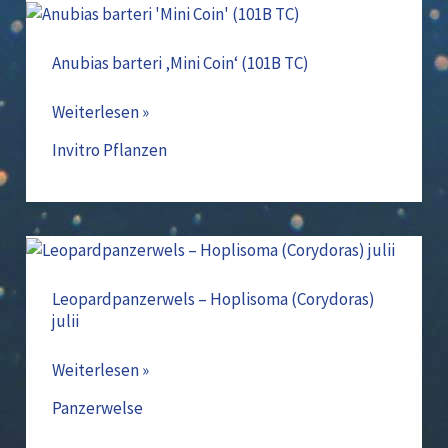
Anubias
barteri
‚Mini
Anubias barteri ‚Mini Coin‘ (101B TC)
Coin‘
(101B
Weiterlesen »
TC)
Invitro Pflanzen
Leopardpanzerwels
–
Hoplisoma
Leopardpanzerwels – Hoplisoma (Corydoras)
julii
(Corydoras)
julii
Weiterlesen »
Panzerwelse