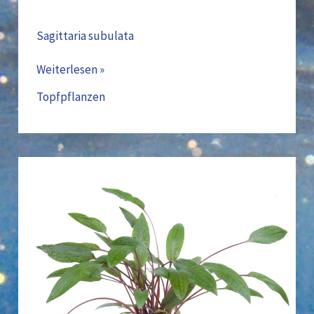
Sagittaria subulata
Weiterlesen »
Topfpflanzen
Cryptocoryne
beckettii
‚Petchii‘