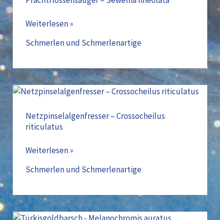
lineolata
Weiterlesen »
Schmerlen und Schmerlenartige
Netzpinselalgenfresser
–
Crossocheilus
Netzpinselalgenfresser – Crossocheilus
riticulatus
riticulatus
Weiterlesen »
Schmerlen und Schmerlenartige
Türkisgoldbarsch