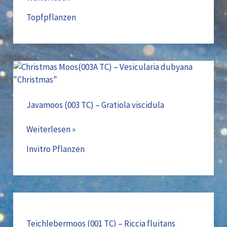
Topfpflanzen
Javamoos
(003
TC)
–
Javamoos (003 TC) – Gratiola viscidula
Gratiola
Weiterlesen »
viscidula
Invitro Pflanzen
Teichlebermoos
(001
TC)
Teichlebermoos (001 TC) – Riccia fluitans