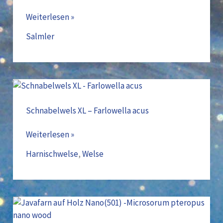
red
Weiterlesen »
fin
Teles
Salmler
Piles
Schnabelwels
XL
–
Schnabelwels XL – Farlowella acus
Farlowella
acus
Weiterlesen »
Harnischwelse
,
Welse
Javafarn
auf