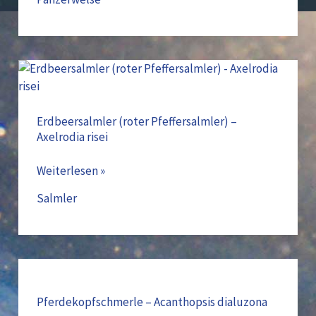
Erdbeersalmler
(roter
Pfeffersalmler)
–
Erdbeersalmler (roter Pfeffersalmler) –
Axelrodia risei
Axelrodia
risei
Weiterlesen »
Salmler
Pferdekopfschmerle
–
Acanthopsis
Pferdekopfschmerle – Acanthopsis dialuzona