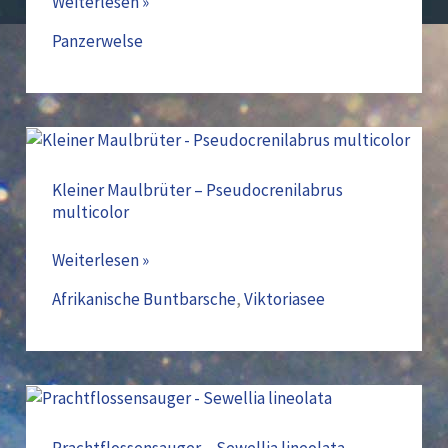
Weiterlesen »
Panzerwelse
Kleiner
Maulbrüter
–
Kleiner Maulbrüter – Pseudocrenilabrus
multicolor
Pseudocrenilabrus
multicolor
Weiterlesen »
Afrikanische Buntbarsche
,
Viktoriasee
Prachtflossensauger
–
Sewellia
Prachtflossensauger – Sewellia lineolata