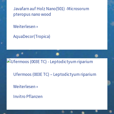
Holz
Nano(501)
Javafarn auf Holz Nano(501) -Microsorum
pteropus nano wood
-
Microsorum
Weiterlesen »
pteropus
nano
AquaDecor(Tropica)
wood
Ufermoos
(003E
TC)
Ufermoos (003E TC) – Leptodictyum riparium
–
Leptodictyum
Weiterlesen »
riparium
Invitro Pflanzen