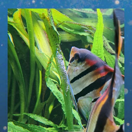
Rotrücken
Skalar
(Manacapuru)
–
Pterophyllum
scalare
„Lago
Manacapuru“