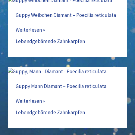
Weibchen
Diamant
Guppy Weibchen Diamant – Poecilia reticulata
–
Poecilia
Weiterlesen »
reticulata
Lebendgebärende Zahnkarpfen
Guppy
Mann
Diamant
Guppy Mann Diamant – Poecilia reticulata
–
Poecilia
Weiterlesen »
reticulata
Lebendgebärende Zahnkarpfen