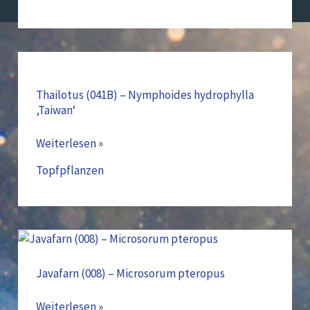
Thailotus
(041B)
–
Thailotus (041B) – Nymphoides hydrophylla
‚Taiwan‘
Nymphoides
hydrophylla
Weiterlesen »
‚Taiwan‘
Topfpflanzen
Javafarn
(008)
–
Javafarn (008) – Microsorum pteropus
Microsorum
pteropus
Weiterlesen »