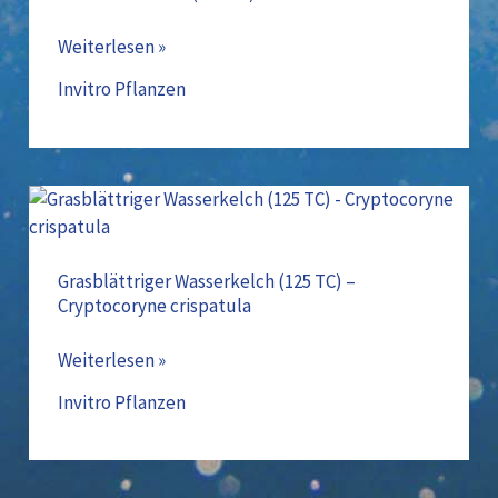
–
Weiterlesen »
Riccia
fluitans
Invitro Pflanzen
Grasblättriger
Wasserkelch
(125
TC)
Grasblättriger Wasserkelch (125 TC) –
Cryptocoryne crispatula
–
Cryptocoryne
Weiterlesen »
crispatula
Invitro Pflanzen