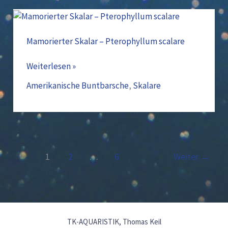
Mamorierter
Skalar
–
Mamorierter Skalar – Pterophyllum scalare
Pterophyllum
scalare
Weiterlesen »
Amerikanische Buntbarsche
,
Skalare
1
2
…
6
Weiter
→
TK-AQUARISTIK, Thomas Keil