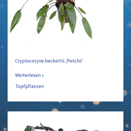
Cryptocoryne beckettii ‚Petchii‘
Weiterlesen »
Topfpflanzen
Bucephalandra
‚Kedagang(139B)