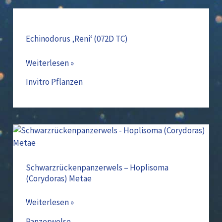
Echinodorus
‚Reni‘
(072D
Echinodorus ‚Reni‘ (072D TC)
TC)
Weiterlesen »
Invitro Pflanzen
Schwarzrückenpanzerwels
–
Hoplisoma
(Corydoras)
Schwarzrückenpanzerwels – Hoplisoma
(Corydoras) Metae
Metae
Weiterlesen »
Panzerwelse