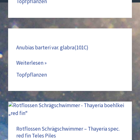
Topfpflanzen
Anubias
barteri
var.
Anubias barteri var. glabra(101C)
glabra(101C)
Weiterlesen »
Topfpflanzen
Rotflossen
Schrägschwimmer
–
Thayeria
Rotflossen Schrägschwimmer – Thayeria spec.
red fin Teles Piles
spec.