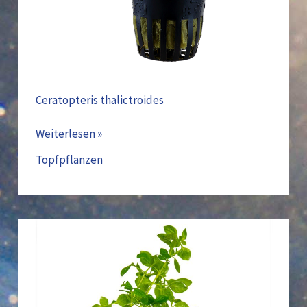
Ceratopteris thalictroides
Weiterlesen »
Topfpflanzen
Ludwigia
palustris
‚Green‘
(035
D)