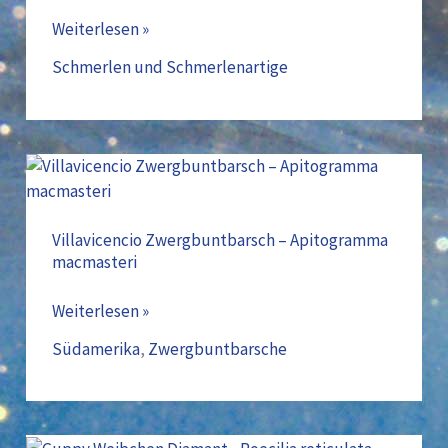
dialuzona
Weiterlesen »
Schmerlen und Schmerlenartige
Villavicencio
Zwergbuntbarsch
–
Apitogramma
Villavicencio Zwergbuntbarsch – Apitogramma
macmasteri
macmasteri
Weiterlesen »
Südamerika
,
Zwergbuntbarsche
Guppy