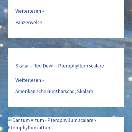
aeneus
Weiterlesen »
var.
„albino“
Panzerwelse
Skalar
–
Red
Skalar – Red Devil – Pterophyllum scalare
Devil
Weiterlesen »
–
Pterophyllum
Amerikanische Buntbarsche
,
Skalare
scalare
Dantum
Altum