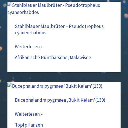
Stahlblauer
Maulbrüter
–
Pseudotropheus
Stahlblauer Maulbrüter – Pseudotropheus
cyaneorhabdos
cyaneorhabdos
Weiterlesen »
Afrikanische Buntbarsche
,
Malawisee
Bucephalandra
pygmaea
‚Bukit
Bucephalandra pygmaea ‚Bukit Kelam'(139)
Kelam'(139)
Weiterlesen »
Topfpflanzen