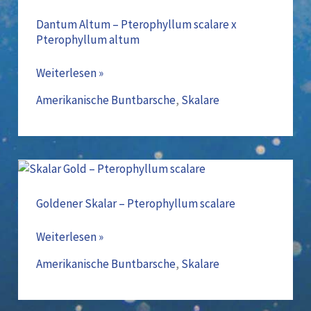
–
Pterophyllum
Dantum Altum – Pterophyllum scalare x
Pterophyllum altum
scalare
x
Weiterlesen »
Pterophyllum
altum
Amerikanische Buntbarsche
,
Skalare
Goldener
Skalar
–
Goldener Skalar – Pterophyllum scalare
Pterophyllum
scalare
Weiterlesen »
Amerikanische Buntbarsche
,
Skalare