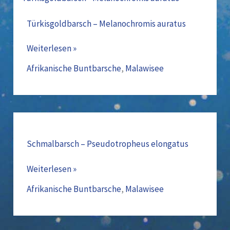
–
Melanochromis
Türkisgoldbarsch – Melanochromis auratus
auratus
Weiterlesen »
Afrikanische Buntbarsche
,
Malawisee
Schmalbarsch
–
Pseudotropheus
Schmalbarsch – Pseudotropheus elongatus
elongatus
Weiterlesen »
Afrikanische Buntbarsche
,
Malawisee