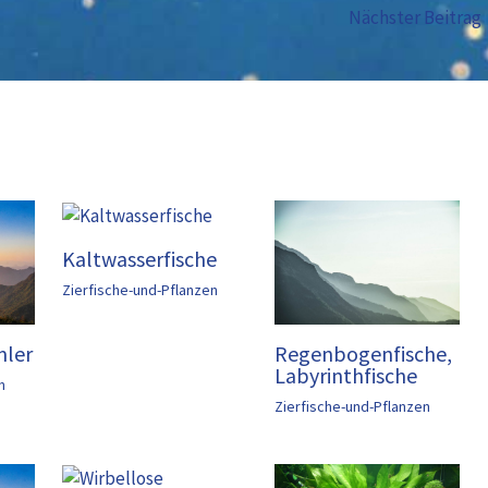
Nächster Beitrag
Kaltwasserfische
Zierfische-und-Pflanzen
mler
Regenbogenfische,
Labyrinthfische
n
Zierfische-und-Pflanzen