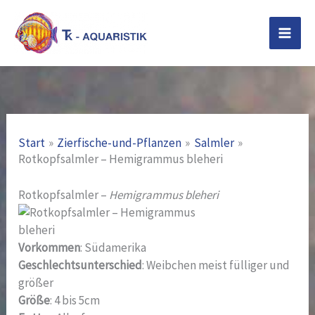
Zum
Inhalt
springen
Start
Zierfische-und-Pflanzen
Salmler
Rotkopfsalmler – Hemigrammus bleheri
Rotkopfsalmler –
Hemigrammus bleheri
Vorkommen
: Südamerika
Geschlechtsunterschied
: Weibchen meist fülliger und
größer
Größe
: 4 bis 5cm