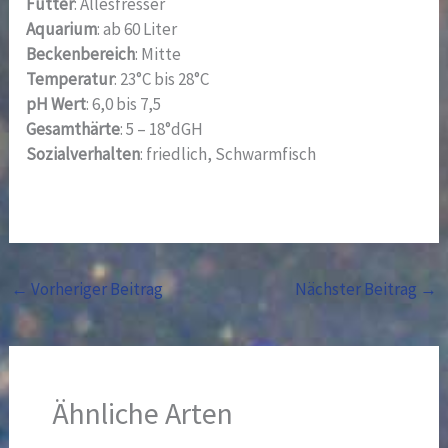
Futter
: Allesfresser
Aquarium
: ab 60 Liter
Beckenbereich
: Mitte
Temperatur
: 23°C bis 28°C
pH Wert
: 6,0 bis 7,5
Gesamthärte
: 5 – 18°dGH
Sozialverhalten
: friedlich, Schwarmfisch
←
Vorheriger Beitrag
Nächster Beitrag
→
Ähnliche Arten