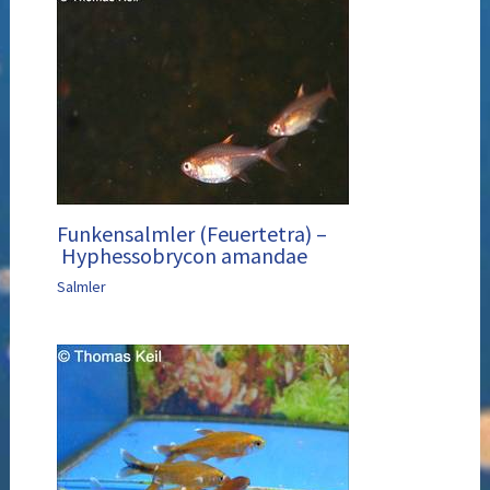
Funkensalmler (Feuertetra) –
Hyphessobrycon amandae
Salmler