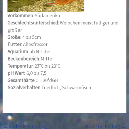
Vorkommen
: Südamerika
Geschlechtsunterschied
: Weibchen meist fülliger und
größer
Größe
: 4 bis 5cm
Futter
: Allesfresser
Aquarium
: ab 60 Liter
Beckenbereich
: Mitte
Temperatur
: 23°C bis 28°C
pH Wert
: 6,0 bis 7,5
Gesamthärte
: 5 – 20°dGH
Sozialverhalten
: friedlich, Schwarmfisch
←
Vorheriger Beitrag
Nächster Beitrag
→