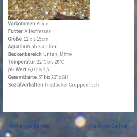
Vorkommen
: Asien
Futter
: Allesfresser
Größe
: 12 bis 15cm
Aquarium
: ab 250 Liter
Beckenbereich
: Unten, Mitte
Temperatur
: 22°C bis 28°C
pH Wert
: 6,0 bis 7,5
Gesamthärte
: 5° bis 20° dGH
Sozialverhalten
: friedlicher Gruppenfisch
←
Vorheriger Beitrag
Nächster Beitrag
→