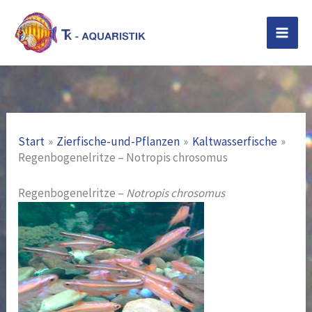
Zum
Inhalt
springen
Start
Zierfische-und-Pflanzen
Kaltwasserfische
Regenbogenelritze – Notropis chrosomus
Regenbogenelritze –
Notropis chrosomus