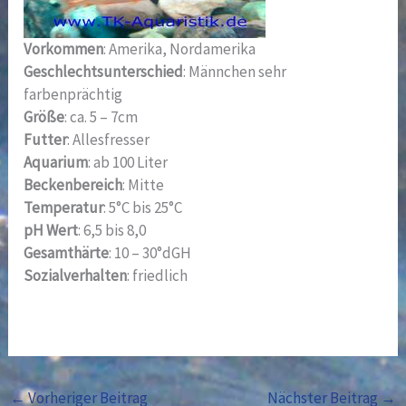
Vorkommen
: Amerika, Nordamerika
Geschlechtsunterschied
: Männchen sehr
farbenprächtig
Größe
: ca. 5 – 7cm
Futter
: Allesfresser
Aquarium
: ab 100 Liter
Beckenbereich
: Mitte
Temperatur
: 5°C bis 25°C
pH Wert
: 6,5 bis 8,0
Gesamthärte
: 10 – 30°dGH
Sozialverhalten
: friedlich
←
Vorheriger Beitrag
Nächster Beitrag
→