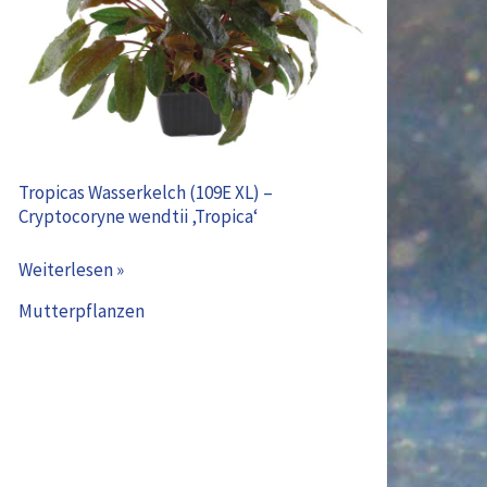
XL)
–
Cryptocoryne
wendtii
‚Tropica‘
Tropicas Wasserkelch (109E XL) –
Cryptocoryne wendtii ‚Tropica‘
Weiterlesen »
Mutterpflanzen