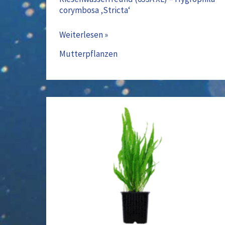
corymbosa ‚Stricta‘
Weiterlesen »
Mutterpflanzen
Javafarn
XL-
Töpfe
9cm
(008
XL)
–
Microsorum
pteropus