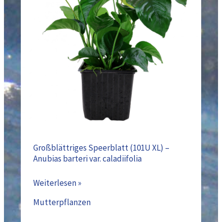
XL)
–
Anubias
barteri
var.
caladiifolia
Großblättriges Speerblatt (101U XL) –
Anubias barteri var. caladiifolia
Weiterlesen »
Mutterpflanzen