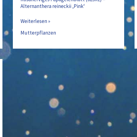
Alternanthera reineckii ‚Pink‘
Weiterlesen »
Mutterpflanzen