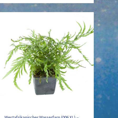
Westafrikanischer
Wasserfarn
(006
XL)
–
Bolbitis
heudelotii
Westafrikanischer Wasserfarn (006 XL) –