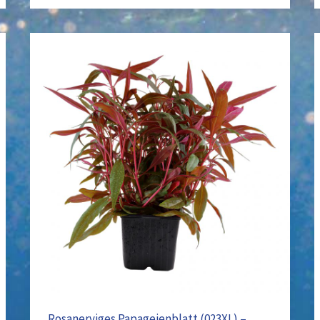
Rosanerviges
Papageienblatt
(023XL)
–
Alternanthera
reineckii
‚Pink‘
Rosanerviges Papageienblatt (023XL) –