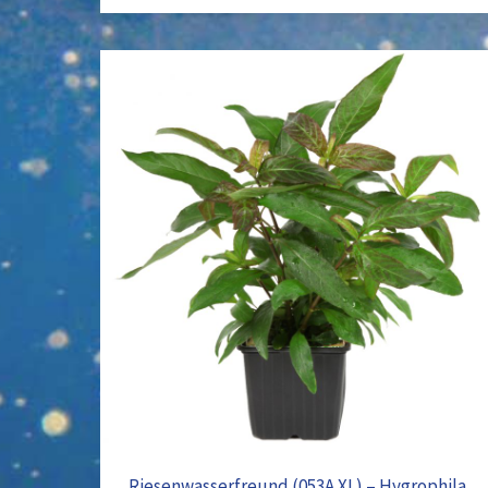
Riesenwasserfreund
(053A
XL)
–
Hygrophila
corymbosa
‚Stricta‘
Riesenwasserfreund (053A XL) – Hygrophila