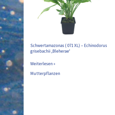
XL)
–
Echinodorus
grisebachii
‚Bleherae‘
Schwertamazonas ( 071 XL) – Echinodorus
grisebachii ‚Bleherae‘
Weiterlesen »
Mutterpflanzen