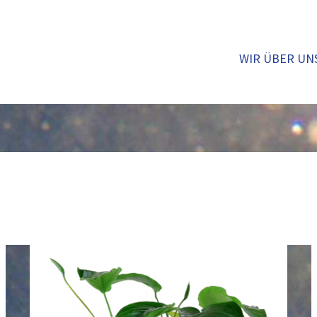
WIR ÜBER UN
Großblättriges
Speerblatt
(101U